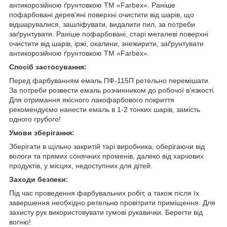
антикорозійною ґрунтовкою ТМ «Farbex». Раніше
пофарбовані дерев'яні поверхні очистити від шарів, що
відшарувалися, зашліфувати, видалити пил, за потреби
заґрунтувати. Раніше пофарбовані, старі металеві поверхні
очистити від шарів, іржі, окалини, знежирити, заґрунтувати
антикорозійною ґрунтовкою ТМ «Farbex».
Спосіб застосування:
Перед фарбуванням емаль ПФ-115П ретельно перемішати.
За потреби розвести емаль розчинником до робочої в'язкості.
Для отримання якісного лакофарбового покриття
рекомендуємо нанести емаль в 1-2 тонких шарів, замість
одного грубого!
Умови зберігання:
Зберігати в щільно закритій тарі виробника, оберігаючи від
вологи та прямих сонячних променів, далеко від харчових
продуктів, у місцях, недоступних для дітей.
Заходи безпеки:
Під час проведення фарбувальних робіт, а також після їх
завершення необхідно ретельно провітрити приміщення. Для
захисту рук використовувати гумові рукавички. Берегти від
вогню!