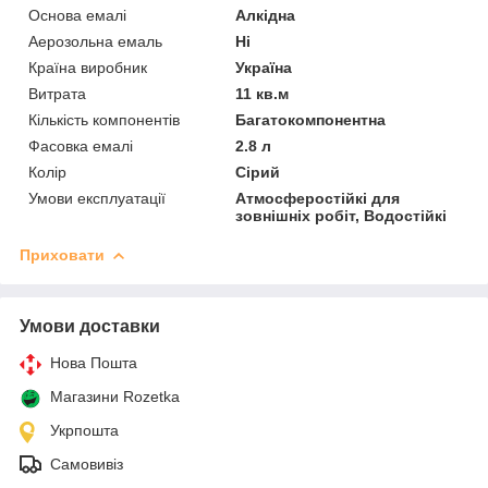
Основа емалі
Алкідна
Аерозольна емаль
Ні
Країна виробник
Україна
Витрата
11 кв.м
Кількість компонентів
Багатокомпонентна
Фасовка емалі
2.8 л
Колір
Сірий
Умови експлуатації
Атмосферостійкі для
зовнішніх робіт, Водостійкі
Приховати
Умови доставки
Нова Пошта
Магазини Rozetka
Укрпошта
Самовивіз