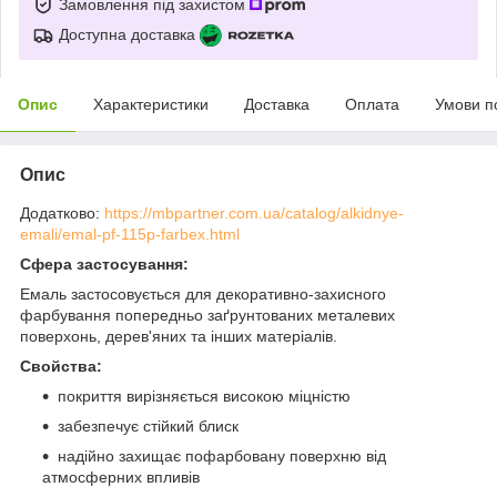
Замовлення під захистом
Доступна доставка
Опис
Характеристики
Доставка
Оплата
Умови п
Опис
Додатково:
https://mbpartner.com.ua/catalog/alkidnye-
emali/emal-pf-115p-farbex.html
Сфера застосування:
Емаль застосовується для декоративно-захисного
фарбування попередньо заґрунтованих металевих
поверхонь, дерев'яних та інших матеріалів.
Свойства:
покриття вирізняється високою міцністю
забезпечує стійкий блиск
надійно захищає пофарбовану поверхню від
атмосферних впливів