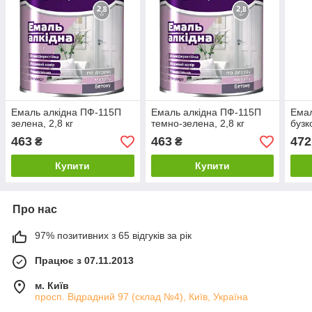
Емаль алкідна ПФ-115П
Емаль алкідна ПФ-115П
Емал
зелена, 2,8 кг
темно-зелена, 2,8 кг
бузк
463
463
472
₴
₴
Купити
Купити
Про нас
97% позитивних з 65 відгуків за рік
Працює з 07.11.2013
м. Київ
просп. Відрадний 97 (склад №4), Київ, Україна