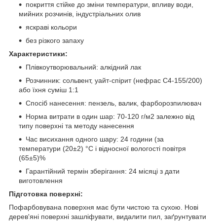
покриття стійке до зміни температури, впливу води,
мийних розчинів, індустріальних олив
яскраві кольори
без різкого запаху
Характеристики:
Плівкоутворювальний: алкідний лак
Розчинник: сольвент, уайт-спірит (нефрас С4-155/200)
або їхня суміш 1:1
Спосіб нанесення: пензель, валик, фарборозпилювач
Норма витрати в один шар: 70-120 г/м2 залежно від
типу поверхні та методу нанесення
Час висихання одного шару: 24 години (за
температури (20±2) °C і відносної вологості повітря
(65±5)%
Гарантійний термін зберігання: 24 місяці з дати
виготовлення
Підготовка поверхні:
Пофарбовувана поверхня має бути чистою та сухою. Нові
дерев'яні поверхні зашліфувати, видалити пил, заґрунтувати