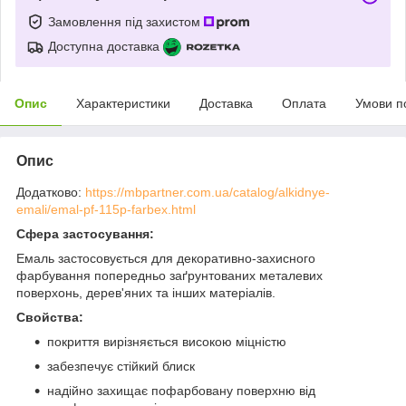
Замовлення під захистом
Доступна доставка
Опис
Характеристики
Доставка
Оплата
Умови п
Опис
Додатково:
https://mbpartner.com.ua/catalog/alkidnye-
emali/emal-pf-115p-farbex.html
Сфера застосування:
Емаль застосовується для декоративно-захисного
фарбування попередньо заґрунтованих металевих
поверхонь, дерев'яних та інших матеріалів.
Свойства:
покриття вирізняється високою міцністю
забезпечує стійкий блиск
надійно захищає пофарбовану поверхню від