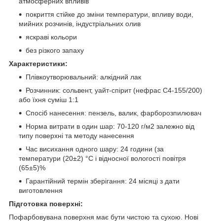
атмосферних впливів
покриття стійке до зміни температури, впливу води,
мийних розчинів, індустріальних олив
яскраві кольори
без різкого запаху
Характеристики:
Плівкоутворювальний: алкідний лак
Розчинник: сольвент, уайт-спірит (нефрас С4-155/200)
або їхня суміш 1:1
Спосіб нанесення: пензель, валик, фарборозпилювач
Норма витрати в один шар: 70-120 г/м2 залежно від
типу поверхні та методу нанесення
Час висихання одного шару: 24 години (за
температури (20±2) °C і відносної вологості повітря
(65±5)%
Гарантійний термін зберігання: 24 місяці з дати
виготовлення
Підготовка поверхні:
Пофарбовувана поверхня має бути чистою та сухою. Нові