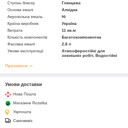
Ступінь блиску
Глянцева
Основа емалі
Алкідна
Аерозольна емаль
Ні
Країна виробник
Україна
Витрата
11 кв.м
Кількість компонентів
Багатокомпонентна
Фасовка емалі
2.8 л
Умови експлуатації
Атмосферостійкі для
зовнішніх робіт, Водостійкі
Приховати
Умови доставки
Нова Пошта
Магазини Rozetka
Укрпошта
Самовивіз