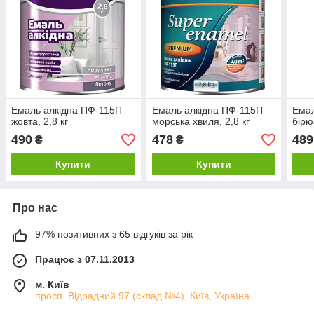
Емаль алкідна ПФ-115П
Емаль алкідна ПФ-115П
Емал
жовта, 2,8 кг
морська хвиля, 2,8 кг
бірю
490
478
489
₴
₴
Купити
Купити
Про нас
97% позитивних з 65 відгуків за рік
Працює з 07.11.2013
м. Київ
просп. Відрадний 97 (склад №4), Київ, Україна