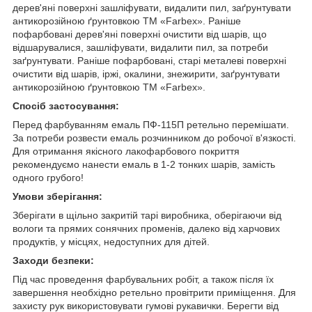
дерев'яні поверхні зашліфувати, видалити пил, заґрунтувати
антикорозійною ґрунтовкою ТМ «Farbex». Раніше
пофарбовані дерев'яні поверхні очистити від шарів, що
відшарувалися, зашліфувати, видалити пил, за потреби
заґрунтувати. Раніше пофарбовані, старі металеві поверхні
очистити від шарів, іржі, окалини, знежирити, заґрунтувати
антикорозійною ґрунтовкою ТМ «Farbex».
Спосіб застосування:
Перед фарбуванням емаль ПФ-115П ретельно перемішати.
За потреби розвести емаль розчинником до робочої в'язкості.
Для отримання якісного лакофарбового покриття
рекомендуємо нанести емаль в 1-2 тонких шарів, замість
одного грубого!
Умови зберігання:
Зберігати в щільно закритій тарі виробника, оберігаючи від
вологи та прямих сонячних променів, далеко від харчових
продуктів, у місцях, недоступних для дітей.
Заходи безпеки:
Під час проведення фарбувальних робіт, а також після їх
завершення необхідно ретельно провітрити приміщення. Для
захисту рук використовувати гумові рукавички. Берегти від