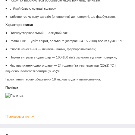
покриття вирізняється особливою міцністю й еластичністю;
стійкий блиск, яскраві кольори;
забезпечує чудову адгезію (зчеплення) до поверхні, що фарбується;
Характеристики:
Плівкоутворювальний — алкідний лак;
Розчинник — уайт-спірит, сольвент (нефрас С4-155/200) або їх суміш 1:1;
Спосіб нанесення — пензель, валик, фарборозпилювач;
Норма витрати в один шар — 100-180 г/м2 залежно від типу поверхні;
Час висихання одного шару — 24 години (за температури (20±2) °C і
відносної вологості повітря (65±5)%.
Гарантійний термін зберігання 18 місяців із дати виготовлення.
Палітра
Приховати