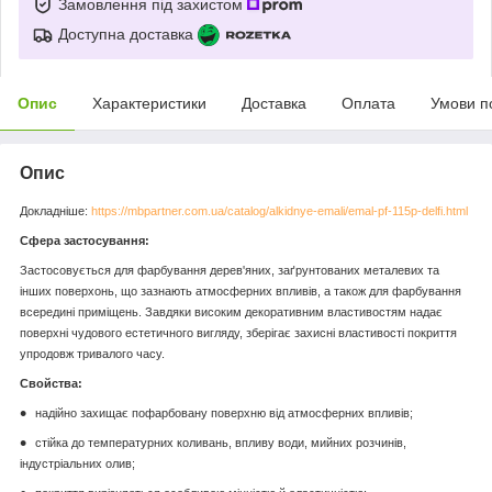
Замовлення під захистом
Доступна доставка
Опис
Характеристики
Доставка
Оплата
Умови п
Опис
Докладніше:
https://mbpartner.com.ua/catalog/alkidnye-emali/emal-pf-115p-delfi.html
Сфера застосування:
Застосовується для фарбування дерев'яних, заґрунтованих металевих та
інших поверхонь, що зазнають атмосферних впливів, а також для фарбування
всередині приміщень. Завдяки високим декоративним властивостям надає
поверхні чудового естетичного вигляду, зберігає захисні властивості покриття
упродовж тривалого часу.
Свойства:
надійно захищає пофарбовану поверхню від атмосферних впливів;
стійка до температурних коливань, впливу води, мийних розчинів,
індустріальних олив;