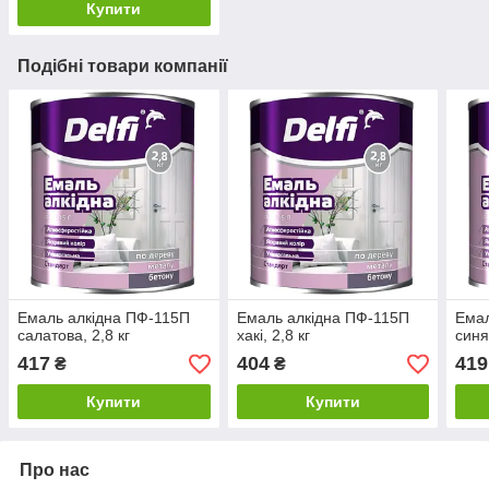
Купити
Подібні товари компанії
Емаль алкідна ПФ-115П
Емаль алкідна ПФ-115П
Емал
салатова, 2,8 кг
хакі, 2,8 кг
синя
417
404
419
₴
₴
Купити
Купити
Про нас