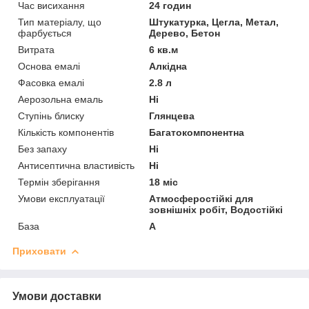
Час висихання
24 годин
Тип матеріалу, що
Штукатурка, Цегла, Метал,
фарбується
Дерево, Бетон
Витрата
6 кв.м
Основа емалі
Алкідна
Фасовка емалі
2.8 л
Аерозольна емаль
Ні
Ступінь блиску
Глянцева
Кількість компонентів
Багатокомпонентна
Без запаху
Ні
Антисептична властивість
Ні
Термін зберігання
18 міс
Умови експлуатації
Атмосферостійкі для
зовнішніх робіт, Водостійкі
База
А
Приховати
Умови доставки