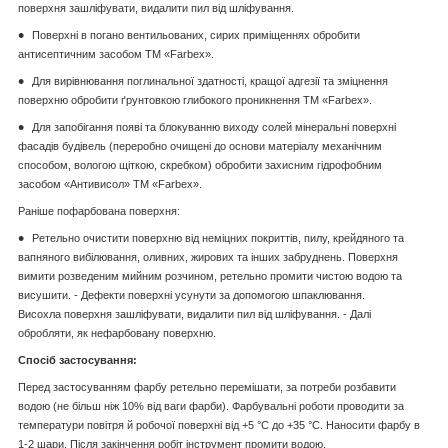
поверхня зашліфувати, видалити пил від шліфування.
Поверхні в погано вентильованих, сирих приміщеннях обробити
антисептичним засобом ТМ «Farbex».
Для вирівнювання поглинальної здатності, кращої адгезії та зміцнення
поверхню обробити ґрунтовкою глибокого проникнення ТМ «Farbex».
Для запобігання появі та блокуванню виходу солей мінеральні поверхні
фасадів будівель (переробно очищені до основи матеріалу механічним
способом, вологою щіткою, скребком) обробити захисним гідрофобним
засобом «Антивисол» ТМ «Farbex».
Раніше пофарбована поверхня:
Ретельно очистити поверхню від неміцних покриттів, пилу, крейдяного та
вапняного вибілювання, оливних, жирових та інших забруднень. Поверхня
вимити розведеним мийним розчином, ретельно промити чистою водою та
висушити. - Дефекти поверхні усунути за допомогою шпаклювання.
Висохла поверхня зашліфувати, видалити пил від шліфування. - Далі
обробляти, як нефарбовану поверхню.
Спосіб застосування:
Перед застосуванням фарбу ретельно перемішати, за потреби розбавити
водою (не більш ніж 10% від ваги фарби). Фарбувальні роботи проводити за
температури повітря й робочої поверхні від +5 °C до +35 °C. Наносити фарбу в
1-2 шари. Після закінчення робіт інструмент промити водою.