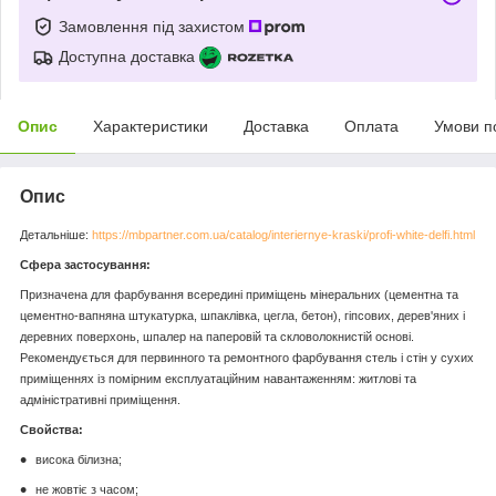
Замовлення під захистом
Доступна доставка
Опис
Характеристики
Доставка
Оплата
Умови п
Опис
Детальніше:
https://mbpartner.com.ua/catalog/interiernye-kraski/profi-white-delfi.html
Сфера застосування:
Призначена для фарбування всередині приміщень мінеральних (цементна та
цементно-вапняна штукатурка, шпаклівка, цегла, бетон), гіпсових, дерев'яних і
деревних поверхонь, шпалер на паперовій та скловолокнистій основі.
Рекомендується для первинного та ремонтного фарбування стель і стін у сухих
приміщеннях із помірним експлуатаційним навантаженням: житлові та
адміністративні приміщення.
Свойства:
висока білизна;
не жовтіє з часом;