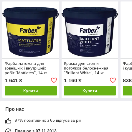
Фарба латексна для
Краска для стен и
Фарб
зовнішніх і внутрішніх
потолков белоснежная
і кущ
робіт "Mattlatex", 14 кг.
"Brilliant White", 14 кг.
1 641
1 160
838
₴
₴
Купити
Купити
Про нас
97% позитивних з 65 відгуків за рік
Працює з 07.11.2013