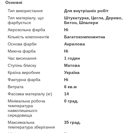
Основні
Тип використання
Для внутрішніх робіт
Тип матеріалу, що
Штукатурка, Цегла, Дерево,
фарбується
Бетон, Шпалери
Аерозольна фарба
Ні
Кількість компонентів
Багатокомпонентна
Основа фарби
Акрилова
Миюча фарба
Ні
Час висихання
1 годин
Ступінь блиску
Матова
Країна виробник
Україна
Фактурна фарба
Ні
Витрата
6 кв.м
Фасовка матеріалу (кг)
14
Мінімальна робоча
0 град.
температура
навколишнього
середовища
Максимальна
35 град.
температура зберігання