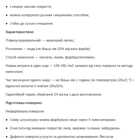
створює матове покриття;
можна колерувати ручним і машинним способом;
стійке до сухого очищення.
Характеристики:
Плівкоутворювальний — акриловий латекс;
Розчинник — вода (не більш ніж 10% від ваги фарби);
Спосіб нанесення — пензель, валик, фарборозпилювач;
Норма витрати в один шар — 140-180 г/м2 залежно від типу поверхні та методу
нанесення;
Час висихання одного шару — не більш ніж 1 година (за температури (20±2) °C і
відносної вологості повітря (65±5)%;
Гарантійний термін зберігання 24 місяці з дати виготовлення.
Підготовка поверхні:
Нефарбована поверхня:
Свіжу штукатурку можна фарбувати лише через 4 тижні витримки.
Очистити від неміцних покриттів, пилу, жирових та інших забруднень.
Дефекти поверхні усунути за допомогою шпаклювання. Висохла