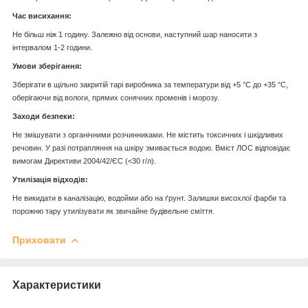
Час висихання:
Не більш ніж 1 годину. Залежно від основи, наступний шар наносити з
інтервалом 1-2 години.
Умови зберігання:
Зберігати в щільно закритій тарі виробника за температури від +5 °C до +35 °C,
оберігаючи від вологи, прямих сонячних променів і морозу.
Заходи безпеки:
Не змішувати з органічними розчинниками. Не містить токсичних і шкідливих
речовин. У разі потрапляння на шкіру змивається водою. Вміст ЛОС відповідає
вимогам Директиви 2004/42/ЄС (<30 г/л).
Утилізація відходів:
Не викидати в каналізацію, водойми або на ґрунт. Залишки висохлої фарби та
порожню тару утилізувати як звичайне будівельне сміття.
Приховати
Характеристики