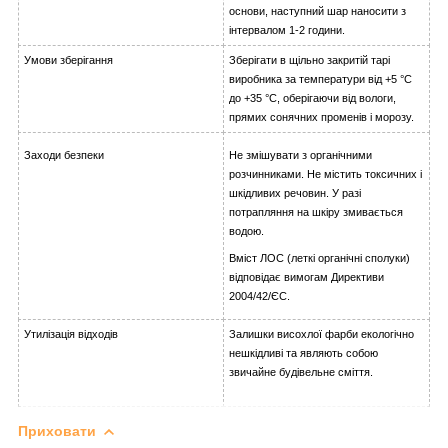
основи, наступний шар наносити з
інтервалом 1-2 години.
Умови зберігання
Зберігати в щільно закритій тарі
виробника за температури від +5 °C
до +35 °C, оберігаючи від вологи,
прямих сонячних променів і морозу.
Заходи безпеки
Не змішувати з органічними
розчинниками. Не містить токсичних і
шкідливих речовин. У разі
потрапляння на шкіру змивається
водою.
Вміст ЛОС (леткі органічні сполуки)
відповідає вимогам Директиви
2004/42/ЄС.
Утилізація відходів
Залишки висохлої фарби екологічно
нешкідливі та являють собою
звичайне будівельне сміття.
Приховати