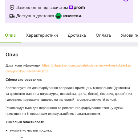
Замовлення під захистом
Доступна доставка
Опис
Характеристики
Доставка
Оплата
Умови п
Опис
Додаткова інформація:
https://mbpartner.com.ua/catalog/interiernye-kraski/kraska-
dlya-potolkov-ultrawhite.html
Сфера застосування:
Застосовується для фарбування всередині приміщень мінеральних (цементна
та цементно-вапняна штукатурка, шпаклівка, цегла, бетон), гіпсових, дерев'яних
і деревних поверхонь, шпалер на паперовій та скловолокнистій основі.
Рекомендується для первинного та ремонтного фарбування стель у сухих
приміщеннях із невисоким експлуатаційним навантаженням.
Унікальні властивості:
екологічно чистий продукт;