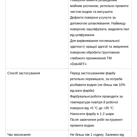
мийним розчином, ретельно промити
чистою водою та висушити.
Дефекти поверхні усунути за
допомогою шпаклювання. Найвищу
поверхню зашліфувати, видалити пил
від шліфування.
Для вирівнювання поглинальної
здатності, кращої адгезії та зміцнення
поверхню обробити ґрунтовкою
глибокого проникнення ТМ
«DekART».
Спосіб застосування
Перед застосуванням фарбу
ретельно перемішати, за потреби
розбавити водою (не більш ніж 10%
від ваги фарби).
Фарбувальні роботи проводити за
температури повітря й робочої
поверхні від +5 °C до +35 °C.
Наносити фарбу в 1-2 шари.
Після закінчення робіт інструмент
промити водою.
Час висихання
Не більш ніж 1 годину. Залежно від