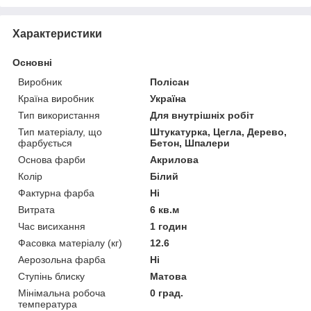
Характеристики
Основні
Виробник
Полісан
Країна виробник
Україна
Тип використання
Для внутрішніх робіт
Тип матеріалу, що
Штукатурка, Цегла, Дерево,
фарбується
Бетон, Шпалери
Основа фарби
Акрилова
Колір
Білий
Фактурна фарба
Ні
Витрата
6 кв.м
Час висихання
1 годин
Фасовка матеріалу (кг)
12.6
Аерозольна фарба
Ні
Ступінь блиску
Матова
Мінімальна робоча
0 град.
температура