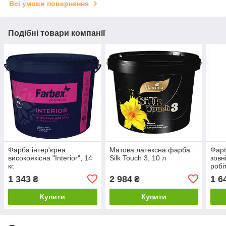
Всі умови повернення
Подібні товари компанії
Фарба інтер'єрна
Матова латексна фарба
Фарб
високоякісна "Interior", 14
Silk Touch 3, 10 л
зовн
кг.
робіт
1 343
2 984
1 6
₴
₴
Купити
Купити