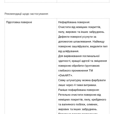
Рекомендації щодо застосування:
Підготовка поверхні
Нефарбована поверхня:
Очистити від неміцних покриттів,
пилу, жирових та інших забруднень.
Дефекти поверхні усунути за
допомогою шпаклювання. Найвищу
поверхню зашліфувати, видалити пил
від шліфування.
Для вирівнювання поглинальної
здатності, кращої адгезії та зміцнення
поверхню обробити ґрунтовкою
глибокого проникнення ТМ
«DekART».
Свіжу штукатурку можна фарбувати
лише через 4 тижні витримки.
Раніше пофарбована поверхня:
Ретельно очистити поверхню від
неміцних покриттів, пилу, крейдяного
та вапняного побілок, оливних,
жирових та інших забруднень.
Поверхня вимити розведеним