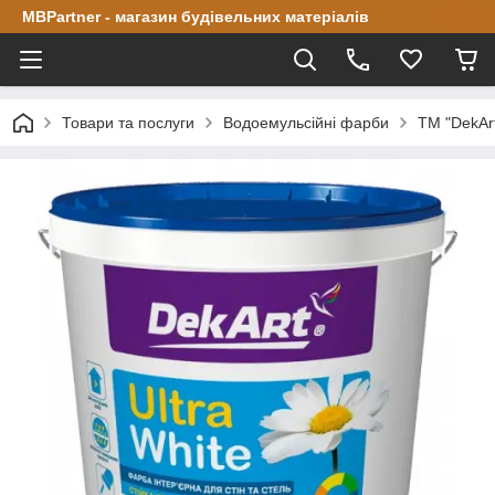
MBPartner - магазин будівельних матеріалів
Товари та послуги
Водоемульсійні фарби
ТМ "DekArt