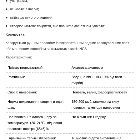
ультрабіла;
не жовтіє з часом;
стійке до сухого очищення;
створює матове покриття, яке повністю дає стінам "дихати";
Колеровка:
Колерується ручним способом із використанням водних колонувальних паст
або машинним способом за каталогами квітів NCS.
Характеристики:
Плівкоутворювальний:
Акрилова дисперсія
Розчинник:
Вода (не більш ніж 10% від ваги
фарби)
Спосіб нанесення:
Пензель, валик, фарборозпилювач
Норма покривання поверхні в один
150-200 г/м2 залежно від типу
шар:
поверхні та методу нанесення
Час висихання одного шару за
Не більш ніж 1 годину
температури (20±2) °C і відносної
вологості повітря (65±5)%:
Гарантійний термін зберігання:
18 місяців із дати виготовлення