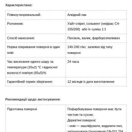
Характеристики:
Плівкоутворювальний:
Алкідний лак
Розчинник:
Уайт-спірит, сольвент (нефрас С4-
155/200) або їх суміш 1:1
Спосіб нанесення:
Пензель, валик, фарборозпилювач
Норма покривання поверхні в один
140-240 г/м
залежно від типу
2
шар:
поверхні
Час висихання одного шару за
24 часа
температури (20±2) °C і відносної
вологості повітря (65±5)%:
Гарантійний термін зберігання:
12 місяців із дати виготовлення
Рекомендації щодо застосування:
Підготовка поверхні
Пофарбовувана поверхня має бути
чистою та сухою.
Дерев'яні поверхні:
- нові — зашліфувати, видалити пил,
заґрунтувати ґрунтовкою ГФ-021 ТМ