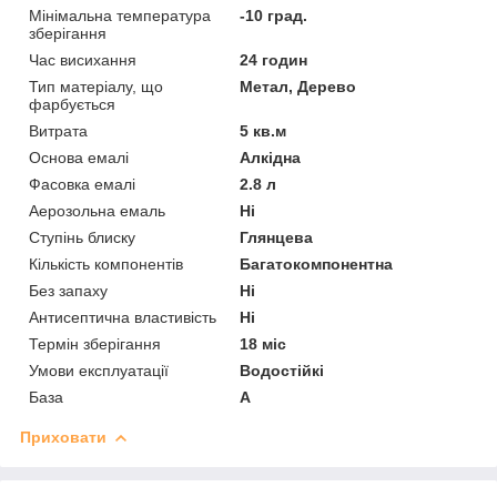
Мінімальна температура
-10 град.
зберігання
Час висихання
24 годин
Тип матеріалу, що
Метал, Дерево
фарбується
Витрата
5 кв.м
Основа емалі
Алкідна
Фасовка емалі
2.8 л
Аерозольна емаль
Ні
Ступінь блиску
Глянцева
Кількість компонентів
Багатокомпонентна
Без запаху
Ні
Антисептична властивість
Ні
Термін зберігання
18 міс
Умови експлуатації
Водостійкі
База
А
Приховати