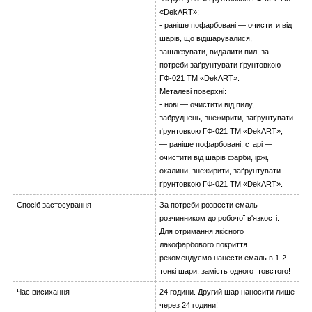
«DekART»;
- раніше пофарбовані — очистити від
шарів, що відшарувалися,
зашліфувати, видалити пил, за
потреби заґрунтувати ґрунтовкою
ГФ-021 ТМ «DekART».
Металеві поверхні:
- нові — очистити від пилу,
забруднень, знежирити, заґрунтувати
ґрунтовкою ГФ-021 ТМ «DekART»;
— раніше пофарбовані, старі —
очистити від шарів фарби, іржі,
окалини, знежирити, заґрунтувати
ґрунтовкою ГФ-021 ТМ «DekART».
Спосіб застосування
За потреби розвести емаль
розчинником до робочої в'язкості.
Для отримання якісного
лакофарбового покриття
рекомендуємо нанести емаль в 1-2
тонкі шари, замість одного товстого!
Час висихання
24 години. Другий шар наносити лише
через 24 години!