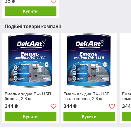
35
₴
Купити
Подібні товари компанії
Емаль алкідна ПФ-115П
Емаль алкідна ПФ-115П
Емал
бежева, 2,8 кг
світло-зелена, 2,8 кг
темн
344
344
344
₴
₴
Купити
Купити