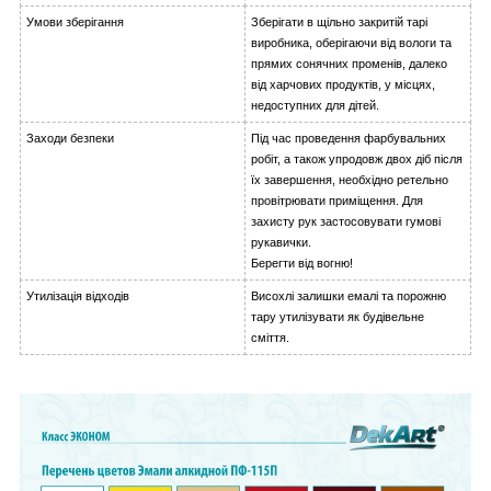
Умови зберігання
Зберігати в щільно закритій тарі
виробника, оберігаючи від вологи та
прямих сонячних променів, далеко
від харчових продуктів, у місцях,
недоступних для дітей.
Заходи безпеки
Під час проведення фарбувальних
робіт, а також упродовж двох діб після
їх завершення, необхідно ретельно
провітрювати приміщення. Для
захисту рук застосовувати гумові
рукавички.
Берегти від вогню!
Утилізація відходів
Висохлі залишки емалі та порожню
тару утилізувати як будівельне
сміття.