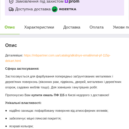
Замовлення під захистом
Доступна доставка
Опис
Характеристики
Доставка
Оплата
Умови п
Опис
Деталевіше:
https://mbpartner.com.ua/catalog/alkidnye-emali/emal-pf-115p-
dekart.html
Сфера застосування:
Застосовується для фарбування попередньо заґрунтованих металевих і
дерев'яних поверхонь (віконних рам, підвіконь, дверей, металевих і дерев'яних
огорож, садових меблів тощо). Для зовнішніх і внутрішніх робіт.
Пропонуємо Вам
купити емаль ПФ 115
в Києві недорого з доставкою!
Унікальні властивості:
надійно захищає пофарбовану поверхню від атмосферних впливів;
забезпечує міцні глянсові покриття;
яскраві кольори;