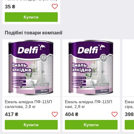
35
₴
Купити
Подібні товари компанії
Емаль алкідна ПФ-115П
Емаль алкідна ПФ-115П
Емал
салатова, 2,8 кг
хакі, 2,8 кг
сіра,
417
404
398
₴
₴
Купити
Купити