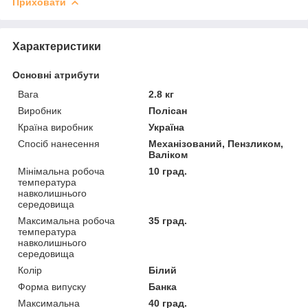
Приховати
Характеристики
Основні атрибути
Вага
2.8 кг
Виробник
Полісан
Країна виробник
Україна
Спосіб нанесення
Механізований, Пензликом,
Валіком
Мінімальна робоча
10 град.
температура
навколишнього
середовища
Максимальна робоча
35 град.
температура
навколишнього
середовища
Колір
Білий
Форма випуску
Банка
Максимальна
40 град.