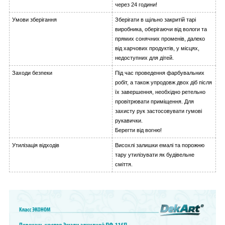
через 24 години!
Умови зберігання
Зберігати в щільно закритій тарі
виробника, оберігаючи від вологи та
прямих сонячних променів, далеко
від харчових продуктів, у місцях,
недоступних для дітей.
Заходи безпеки
Під час проведення фарбувальних
робіт, а також упродовж двох діб після
їх завершення, необхідно ретельно
провітрювати приміщення. Для
захисту рук застосовувати гумові
рукавички.
Берегти від вогню!
Утилізація відходів
Висохлі залишки емалі та порожню
тару утилізувати як будівельне
сміття.