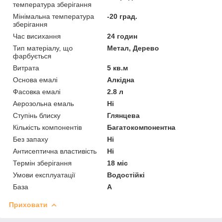
температура зберігання
Мінімальна температура
-20 град.
зберігання
Час висихання
24 годин
Тип матеріалу, що
Метал, Дерево
фарбується
Витрата
5 кв.м
Основа емалі
Алкідна
Фасовка емалі
2.8 л
Аерозольна емаль
Ні
Ступінь блиску
Глянцева
Кількість компонентів
Багатокомпонентна
Без запаху
Ні
Антисептична властивість
Ні
Термін зберігання
18 міс
Умови експлуатації
Водостійкі
База
А
Приховати