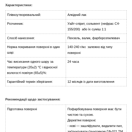
Характеристики:
Плівкоутворювальний:
Алкідний лак
Розчинник:
Уайт-спірит, сольвент (нефрас С4-
155/200) або їх суміш 1:1
Спосіб нанесення:
Пензель, валик, фарборозпилювач
Норма покривання поверхні в один
140-240 г/м
залежно від типу
2
шар:
поверхні
Час висихання одного шару за
24 часа
температури (20±2) °C і відносної
вологості повітря (65±5)%:
Гарантійний термін зберігання:
12 місяців із дати виготовлення
Рекомендації щодо застосування:
Підготовка поверхні
Пофарбовувана поверхня має бути
чистою та сухою.
Дерев'яні поверхні:
- нові — зашліфувати, видалити пил,
заґрунтувати ґрунтовкою ГФ-021 ТМ