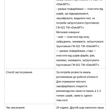
«DekART»;
- раніше пофарбовані — очистити від
шарів, що відшарувалися,
зашліфувати, видалити пил, за
потреби заґрунтувати ґрунтовкою
ГФ-021 ТМ «DekART».
Металеві поверхні:
- нові — очистити від пилу,
забруднень, знежирити, заґрунтувати
ґрунтовкою ГФ-021 ТМ «DekART»;
— раніше пофарбовані, старі —
очистити від шарів фарби, іржі,
окалини, знежирити, заґрунтувати
ґрунтовкою ГФ-021 ТМ «DekART».
Спосіб застосування
За потреби розвести емаль
розчинником до робочої в'язкості.
Для отримання якісного
лакофарбового покриття
рекомендуємо нанести емаль в 1-2
тонких шарів, замість одного
товстого!
Час висихання
24 години. Другий шар наносити лише