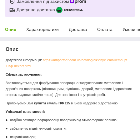
Замовлення під захистом
Доступна доставка
Опис
Характеристики
Доставка
Оплата
Умови п
Опис
Додаткова інформація:
https://mbpartner.com.ua/catalog/alkidnye-emali/emal-pf-
115p-dekart.html
Сфера застосування:
Застосовується для фарбування попередньо заґрунтованих металевих і
дерев'яних поверхонь (віконних рам, підвіконь, дверей, металевих і дерев'яних
огорож, садових меблів тощо). Для зовнішніх і внутрішніх робіт.
Пропонуємо Вам
купити емаль ПФ 115
в Києві недорого з доставкою!
Унікальні властивості:
надійно захищає пофарбовану поверхню від атмосферних впливів;
забезпечує міцні глянсові покриття;
яскраві кольори;