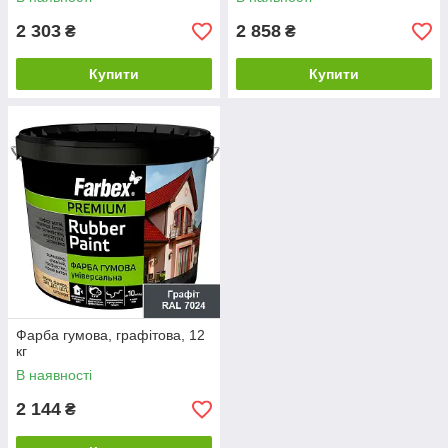
2 303
2 858
₴
₴
Купити
Купити
Фарба гумова, графітова, 12
кг
В наявності
2 144
₴